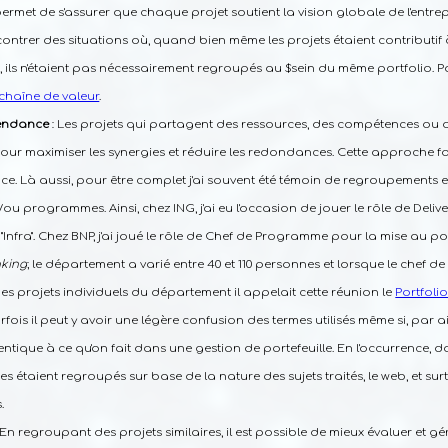
permet de s'assurer que chaque projet soutient la vision globale de l'entrepr
ncontrer des situations où, quand bien même les projets étaient contributi
ils n'étaient pas nécessairement regroupés au $sein du même portfolio. Par
chaîne de valeur
.
pendance
: Les projets qui partagent des ressources, des compétences ou 
ur maximiser les synergies et réduire les redondances. Cette approche f
e. Là aussi, pour être complet j'ai souvent été témoin de regroupements en
/ou programmes. Ainsi, chez ING, j'ai eu l'occasion de jouer le rôle de Del
 "Infra". Chez BNP, j'ai joué le rôle de Chef de Programme pour la mise au p
nking
; le département a varié entre 40 et 110 personnes et lorsque le chef 
es projets individuels du département il appelait cette réunion le
Portfoli
is il peut y avoir une légère confusion des termes utilisés même si, par aill
entique à ce qu'on fait dans une gestion de portefeuille. En l'occurrence, d
 étaient regroupés sur base de la nature des sujets traités, le web, et su
.
 En regroupant des projets similaires, il est possible de mieux évaluer et gér