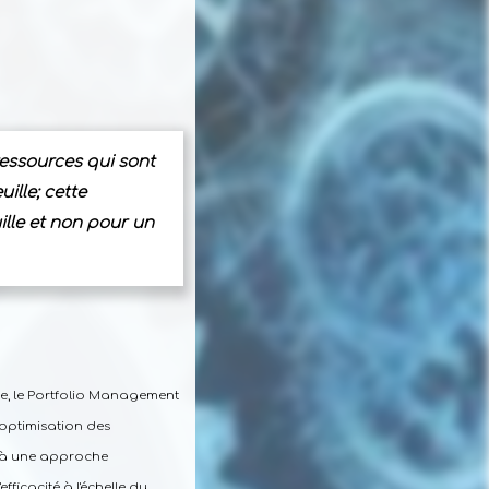
ressources qui sont
ille; cette
ille et non pour un
ce, le Portfolio Management
'optimisation des
t à une approche
fficacité à l'échelle du