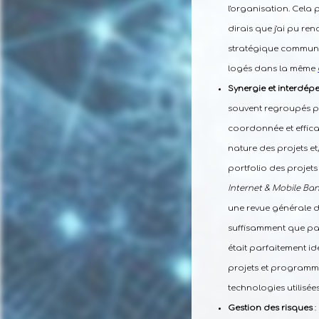
l'organisation. Cela 
dirais que j'ai pu re
stratégique commun, 
logés dans la même
Synergie et interdé
souvent regroupés po
coordonnée et efficac
nature des projets et
portfolio des projets
Internet & Mobile Ba
une revue générale d
suffisamment que parfo
était parfaitement id
projets et programmes
technologies utilisées
Gestion des risques
: