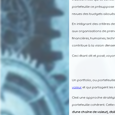
portefeuille ce présuppose
revues des budgets alloués 
En intégrant des critères d
aux organisations de prendre
financières, humaines, tec
contribue à la vision d'ense
Ceci étant dit et posé, vo
Un portfolio, ou portefeui
valeur
et qui partagent les 
C'est une approche stratégi
portefeuille cohérent. Cett
d'une chaîne de valeur), d'a