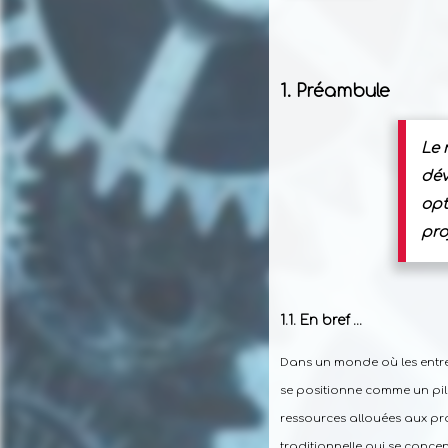
Préambule
Le 
dév
opt
pro
En bref …
Dans un monde où les entre
se positionne comme un pili
ressources allouées aux pr
traditionnelle qui se concent