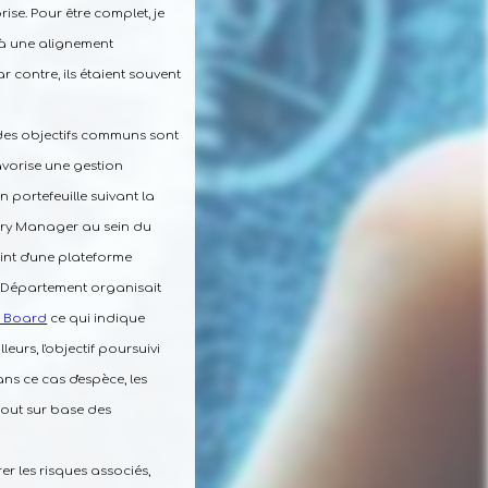
ise. Pour être complet, je
f à une alignement
 contre, ils étaient souvent
des objectifs communs sont
avorise une gestion
 portefeuille suivant la
ivery Manager au sein du
oint d'une plateforme
de Département organisait
o Board
ce qui indique
eurs, l'objectif poursuivi
ans ce cas d'espèce, les
rtout sur base des
er les risques associés,