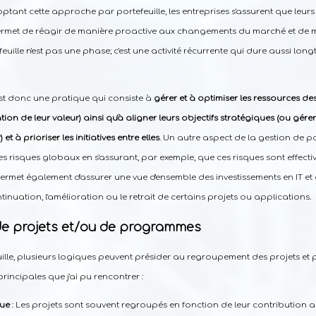
optant cette approche par portefeuille, les entreprises s'assurent que leur
r permet de réagir de manière proactive aux changements du marché et de 
euille n'est pas une phase; c'est une activité récurrente qui dure aussi long
t donc une pratique qui consiste à
gérer et à optimiser les ressources d
tion de leur valeur) ainsi qu'à aligner leurs objectifs stratégiques (ou gé
et à prioriser les initiatives entre elles
. Un autre aspect de la gestion de po
les risques globaux en s'assurant, par exemple, que ces risques sont effec
e permet également d'assurer une vue d'ensemble des investissements en IT e
inuation, l'amélioration ou le retrait de certains projets ou applications.
e projets et/ou de programmes
uille, plusieurs logiques peuvent présider au regroupement des projets e
principales que j'ai pu rencontrer :
que
: Les projets sont souvent regroupés en fonction de leur contribution a