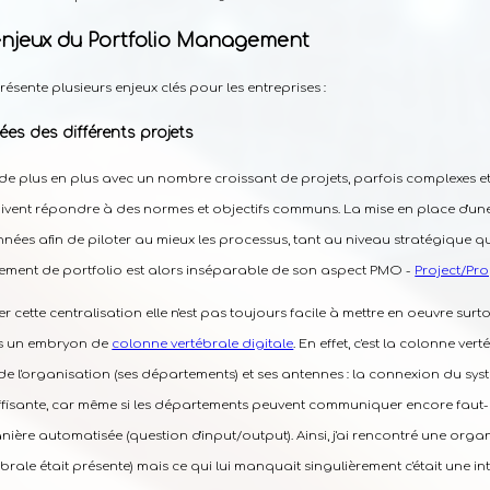
enjeux du Portfolio Management
sente plusieurs enjeux clés pour les entreprises :
ées des différents projets
e plus en plus avec un nombre croissant de projets, parfois complexes et
doivent répondre à des normes et objectifs communs. La mise en place d'un
nnées afin de piloter au mieux les processus, tant au niveau stratégique q
ent de portfolio est alors inséparable de son aspect PMO -
Project/P
eller cette centralisation elle n'est pas toujours facile à mettre en oeuvre sur
s un embryon de
colonne vertébrale digitale
. En effet, c'est la colonne ve
 l'organisation (ses départements) et ses antennes : la connexion du sys
fisante, car même si les départements peuvent communiquer encore faut-il
nière automatisée (question d'input/output). Ainsi, j'ai rencontré une org
brale était présente) mais ce qui lui manquait singulièrement c'était une 