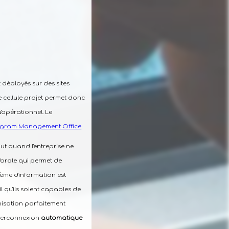
 déployés sur des sites
e cellule projet permet donc
u'opérationnel. Le
rogram Management Office
.
tout quand l'entreprise ne
rtébrale qui permet de
tème d'information est
 qu'ils soient capables de
anisation parfaitement
interconnexion
automatique