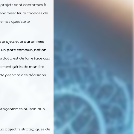
s projets sont conformes à
maximiser leurs chances de
temps qu'existe le
es projets et programmes
rer un parc commun, notion
rtfolio est de faire face aux
tivement gérés de manière
t de prendre des décisions
t programmes au sein d'un
ux objectifs stratégiques de