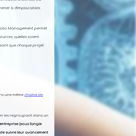
 mener à d'implacables
ortfolio Management permet
urces, qu'elles soient
issant que chaque projet
dans une même
chaîne de
 en les regroupant dans un
entreprise (sous l'angle
t de suivre leur avancement