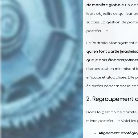
de manière globale
. En ad
leurs objectifs ce qui leu
succès. La gestion de portef
portefeuille !
Le Portfolio Management es
qui en font partie (maximisa
que je dois élaborer/affiner) 
risques tout en minimisant 
efficace et globalisée. Ell
éclairées concernant la cont
Regroupement d
Dans la gestion de portefe
même portefeuille. Voici les 
Alignement stratégi