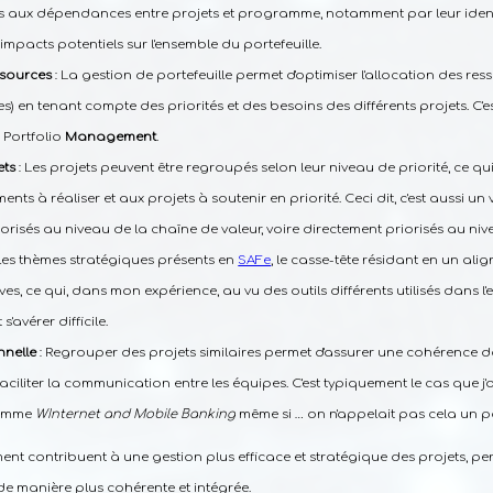
liés aux dépendances entre projets et programme, notamment par leur ident
 impacts potentiels sur l'ensemble du portefeuille.
ssources
: La gestion de portefeuille permet d'optimiser l'allocation des re
es) en tenant compte des priorités et des besoins des différents projets. C
u Portfolio
Management
.
ets
: Les projets peuvent être regroupés selon leur niveau de priorité, ce qui 
nts à réaliser et aux projets à soutenir en priorité. Ceci dit, c'est aussi un v
iorisés au niveau de la chaîne de valeur, voire directement priorisés au niv
es thèmes stratégiques présents en
SAFe
, le casse-tête résidant en un alig
ves, ce qui, dans mon expérience, au vu des outils différents utilisés dans l'
'avérer difficile.
nelle
: Regrouper des projets similaires permet d'assurer une cohérence 
aciliter la communication entre les équipes. C'est typiquement le cas que j
ramme
WInternet and Mobile Banking
même si … on n'appelait pas cela un po
t contribuent à une gestion plus efficace et stratégique des projets, perm
de manière plus cohérente et intégrée.