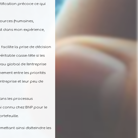
ification précoce ce qui
ssources (humaines,
'est dans mon expérience,
facilite la prise de décision
éritable casse-tête si les
eau global de l'entreprise
nement entre les priorités
entreprise et leur peu de
dans les processus
'ai connu chez BNP pour le
rtefeuille.
ettant ainsi d'atteindre les