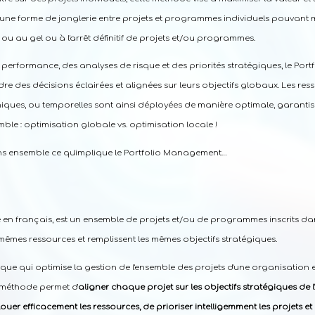
 une forme de jonglerie entre projets et programmes individuels pouvant
ou au gel ou à l'arrêt définitif de projets et/ou programmes.
e performance, des analyses de risque et des priorités stratégiques, le P
 des décisions éclairées et alignées sur leurs objectifs globaux. Les resso
hniques, ou temporelles sont ainsi déployées de manière optimale, garant
mble : optimisation globale vs. optimisation locale !
yons ensemble ce qu'implique le Portfolio Management…
lle en français, est un ensemble de projets et/ou de programmes inscrits 
mêmes ressources et remplissent les mêmes objectifs stratégiques.
que qui optimise la gestion de l'ensemble des projets d'une organisation
e méthode permet d'
aligner chaque projet sur les objectifs stratégiques de l'
llouer efficacement les ressources, de prioriser intelligemment les projets e