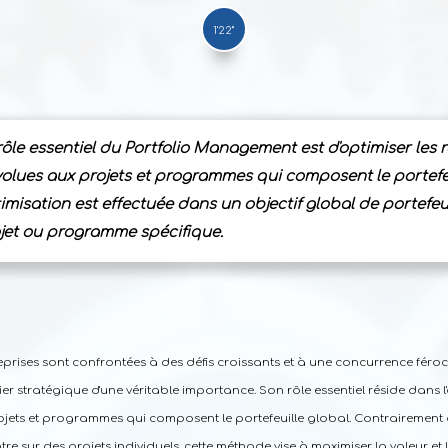
1'22"
rôle essentiel du Portfolio Management est d'optimiser les 
olues aux projets et programmes qui composent le portefeu
imisation est effectuée dans un objectif global de portefeu
jet ou programme spécifique.
prises sont confrontées à des défis croissants et à une concurrence féro
er stratégique d'une véritable importance. Son rôle essentiel réside dans l
ojets et programmes qui composent le portefeuille global. Contrairemen
re sur des projets individuels, cette méthode vise à maximiser la valeur et l'e