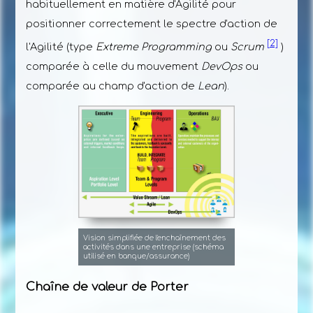
habituellement en matière d'Agilité pour
positionner correctement le spectre d'action de
[2]
l'Agilité (type
Extreme Programming
ou
Scrum
)
comparée à celle du mouvement
DevOps
ou
comparée au champ d'action de
Lean
).
Vision simplifiée de l'enchaînement des
activités dans une entreprise (schéma
utilisé en banque/assurance)
Chaîne de valeur de Porter