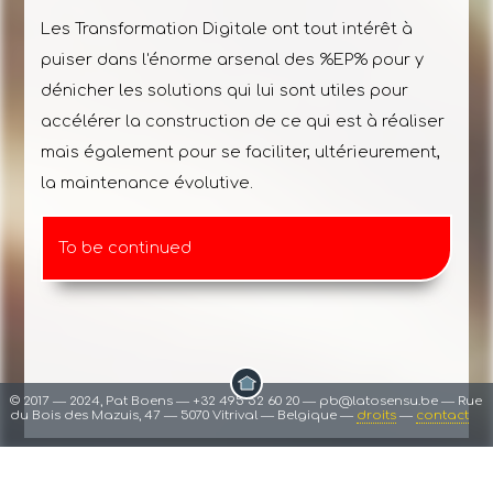
Les Transformation Digitale ont tout intérêt à
puiser dans l'énorme arsenal des %EP% pour y
dénicher les solutions qui lui sont utiles pour
accélérer la construction de ce qui est à réaliser
mais également pour se faciliter, ultérieurement,
la maintenance évolutive.
To be continued
© 2017 ― 2024, Pat Boens ― +32 495 52 60 20 ― pb@latosensu.be ― Rue
du Bois des Mazuis, 47 ― 5070 Vitrival ― Belgique ―
droits
―
contact