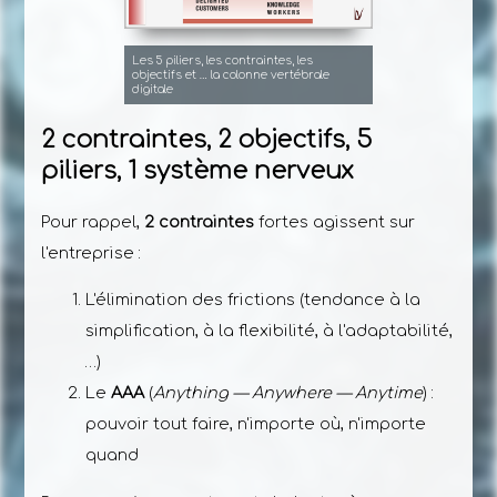
Les 5 piliers, les contraintes, les
objectifs et … la colonne vertébrale
digitale
2 contraintes, 2 objectifs, 5
piliers, 1 système nerveux
Pour rappel,
2 contraintes
fortes agissent sur
l'entreprise :
L'élimination des frictions (tendance à la
simplification, à la flexibilité, à l'adaptabilité,
…)
Le
AAA
(
Anything — Anywhere — Anytime
) :
pouvoir tout faire, n'importe où, n'importe
quand