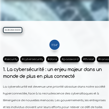
06-08-2024 21:43:13
11'34"
#security
#cybersecurity
#dora
#password
#threat
#rans
La cybersécurité : un enjeu majeur dans un
monde de plus en plus connecté
La cybersécurité est devenue une priorité absolue dans notre société
hyperconnectée, face à la recrudescence des cyberattaques et à
l'émergence de nouvelles menaces. Les gouvernements, les entreprises
et les individus doivent unir leurs efforts pour relever ce défi de taille.