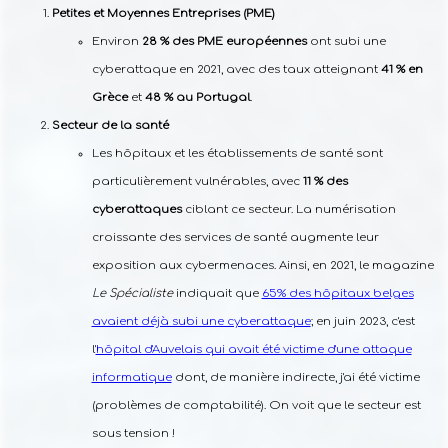
Petites et Moyennes Entreprises (PME)
Environ
28 % des PME européennes
ont subi une
cyberattaque en 2021, avec des taux atteignant
41 % en
Grèce
et
48 % au Portugal
.
Secteur de la santé
Les hôpitaux et les établissements de santé sont
particulièrement vulnérables, avec
11 % des
cyberattaques
ciblant ce secteur. La numérisation
croissante des services de santé augmente leur
exposition aux cybermenaces. Ainsi, en 2021, le magazine
Le Spécialiste
indiquait que
65% des hôpitaux belges
avaient déjà subi une cyberattaque
; en juin 2023, c'est
l'
hôpital d'Auvelais qui avait été victime d'une attaque
informatique
dont, de manière indirecte, j'ai été victime
(problèmes de comptabilité). On voit que le secteur est
sous tension !