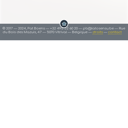
© 2017 ― 2024, Pat Boens ― +32 495 52 60 20 ― pb@latosensu.be ― Rue
du Bois des Mazuis, 47 ― 5070 Vitrival ― Belgique ―
droits
―
contact